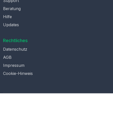
Support
Beratung
Hilfe
Updates
Rechtliches
Datenschutz
AGB
Impressum
Cookie-Hinweis
© 2026
beeUnity UG (i.G.)
. Alle Rechte vorbehalten.
ISO27001-Infrastruktur • Made in Germany